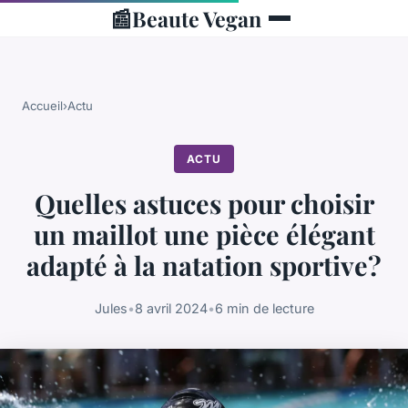
📰
Beaute Vegan
Accueil
›
Actu
ACTU
Quelles astuces pour choisir
un maillot une pièce élégant
adapté à la natation sportive?
Jules
•
8 avril 2024
•
6 min de lecture